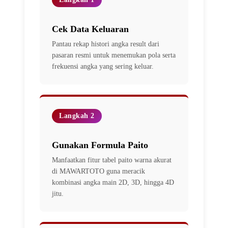
Cek Data Keluaran
Pantau rekap histori angka result dari
pasaran resmi untuk menemukan pola serta
frekuensi angka yang sering keluar.
Langkah 2
Gunakan Formula Paito
Manfaatkan fitur tabel paito warna akurat
di MAWARTOTO guna meracik
kombinasi angka main 2D, 3D, hingga 4D
jitu.