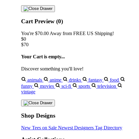
Cart Preview (0)
You're
$70.00
Away from
FREE US Shipping!
$0
$70
Your Cart is empty...
Discover something you'll love!
animals
anime
drinks
fantasy
food
funny
movies
sci-fi
sports
television
vintage
Shop Designs
New Tees on Sale
Newest Designers
Tag Directory