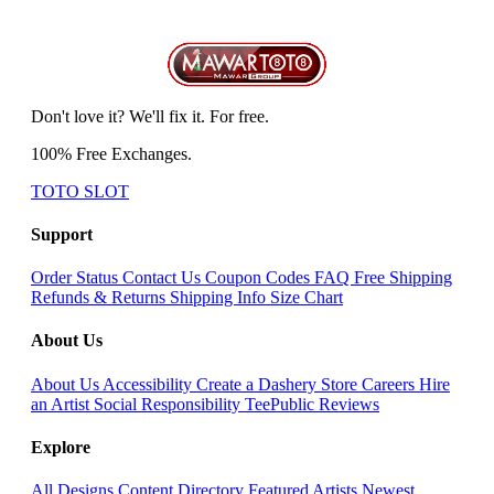
Don't love it? We'll fix it. For free.
100% Free Exchanges.
TOTO SLOT
Support
Order Status
Contact Us
Coupon Codes
FAQ
Free Shipping
Refunds & Returns
Shipping Info
Size Chart
About Us
About Us
Accessibility
Create a Dashery Store
Careers
Hire
an Artist
Social Responsibility
TeePublic Reviews
Explore
All Designs
Content Directory
Featured Artists
Newest