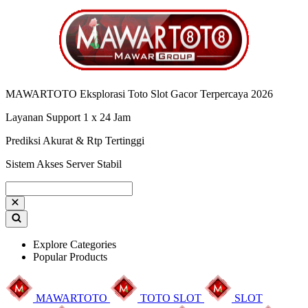
MAWARTOTO Eksplorasi Toto Slot Gacor Terpercaya 2026
Layanan Support 1 x 24 Jam
Prediksi Akurat & Rtp Tertinggi
Sistem Akses Server Stabil
Explore Categories
Popular Products
MAWARTOTO
TOTO SLOT
SLOT