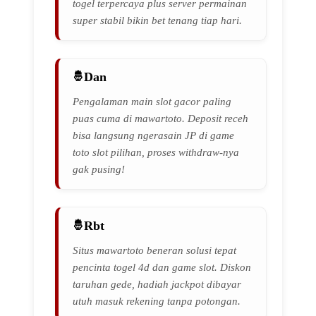
togel terpercaya plus server permainan
super stabil bikin bet tenang tiap hari.
Dan
Pengalaman main slot gacor paling
puas cuma di mawartoto. Deposit receh
bisa langsung ngerasain JP di game
toto slot pilihan, proses withdraw-nya
gak pusing!
Rbt
Situs mawartoto beneran solusi tepat
pencinta togel 4d dan game slot. Diskon
taruhan gede, hadiah jackpot dibayar
utuh masuk rekening tanpa potongan.