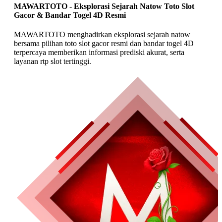
MAWARTOTO - Eksplorasi Sejarah Natow Toto Slot
Gacor & Bandar Togel 4D Resmi
MAWARTOTO menghadirkan eksplorasi sejarah natow
bersama pilihan toto slot gacor resmi dan bandar togel 4D
terpercaya memberikan informasi prediski akurat, serta
layanan rtp slot tertinggi.