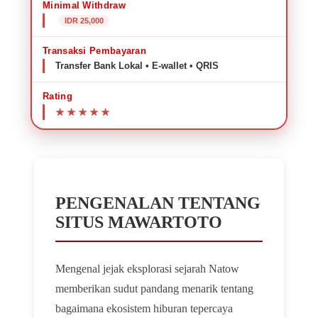
Minimal Withdraw
IDR 25,000
Transaksi Pembayaran
Transfer Bank Lokal • E-wallet • QRIS
Rating
PENGENALAN TENTANG
SITUS MAWARTOTO
Mengenal jejak eksplorasi sejarah Natow
memberikan sudut pandang menarik tentang
bagaimana ekosistem hiburan tepercaya