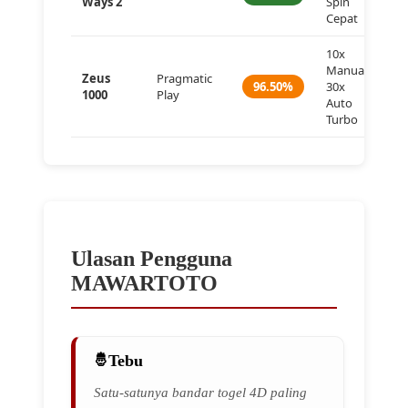
Ways 2
Spin
Cepat
10x
Manual,
Zeus
Pragmatic
96.50%
30x
1000
Play
Auto
Turbo
Ulasan Pengguna
MAWARTOTO
Tebu
Satu-satunya bandar togel 4D paling