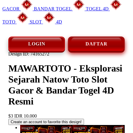
GACOR
BANDAR TOGEL
TOGEL 4D
TOTO
SLOT
4D
LOGIN
DAFTAR
Design ID: 74165272
MAWARTOTO - Eksplorasi
Sejarah Natow Toto Slot
Gacor & Bandar Togel 4D
Resmi
$3
IDR 10.000
Create an account to favorite this design!