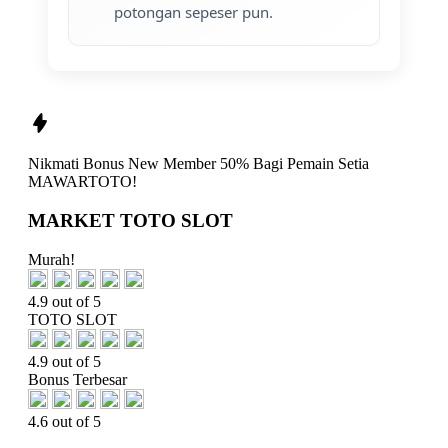
potongan sepeser pun.
Nikmati
Bonus New Member 50%
Bagi Pemain Setia
MAWARTOTO!
MARKET TOTO SLOT
Murah!
4.9 out of 5
TOTO SLOT
4.9 out of 5
Bonus Terbesar
4.6 out of 5